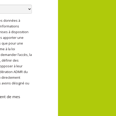
des données à
ent de mes données à
informations
 mises à disposition
us apporter une
s que pour une
e à la loi
 demander l’accès, la
, définir des
 opposer à leur
Fédération ADMR du
u directement
s avons désigné ou
ement de mes