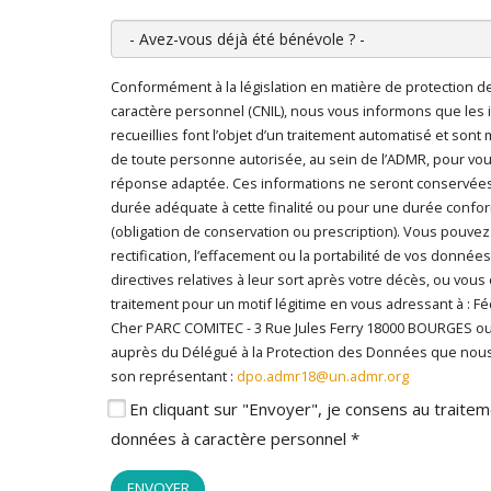
Avez-vous déjà été bénévole ?
Conformément à la législation en matière de protection 
En cliquant sur "Envoyer", je consens au traitem
caractère personnel (CNIL), nous vous informons que les 
caractère personnel
*
recueillies font l’objet d’un traitement automatisé et sont
de toute personne autorisée, au sein de l’ADMR, pour vo
réponse adaptée. Ces informations ne seront conservée
durée adéquate à cette finalité ou pour une durée conform
(obligation de conservation ou prescription). Vous pouvez
rectification, l’effacement ou la portabilité de vos données
directives relatives à leur sort après votre décès, ou vous
traitement pour un motif légitime en vous adressant à : 
Cher PARC COMITEC - 3 Rue Jules Ferry 18000 BOURGES o
auprès du Délégué à la Protection des Données que nou
son représentant :
dpo.admr18@un.admr.org
En cliquant sur "Envoyer", je consens au trait
données à caractère personnel *