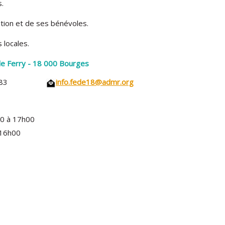
.
ntion et de ses bénévoles.
 locales.
e Ferry - 18 000 Bourges
4 11 83
info.fede18@admr.org
7h00
h00