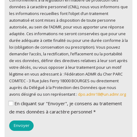
En cliquant sur "Envoyer", je consens au traitement de
données à caractère personnel (CNIL), nous vous informons que
mes données à caractère personnel
*
les informations recueillies font l’objet d’un traitement
automatisé et sont mises à disposition de toute personne
autorisée, au sein de l’ADMR, pour vous apporter une réponse
adaptée. Ces informations ne seront conservées que pour une
durée adéquate à cette finalité ou pour une durée conforme à la
loi (obligation de conservation ou prescription). Vous pouvez
demander l’accès, la rectification, l’effacement ou la portabilité
de vos données, définir des directives relatives à leur sort après
votre décès, ou vous opposer à leur traitement pour un motif
légitime en vous adressant à : Fédération ADMR du Cher PARC
COMITEC - 3 Rue Jules Ferry 18000 BOURGES ou directement
auprès du Délégué à la Protection des Données que nous
avons désigné ou son représentant :
dpo.admr18@un.admr.org
En cliquant sur "Envoyer", je consens au traitement
de mes données à caractère personnel *