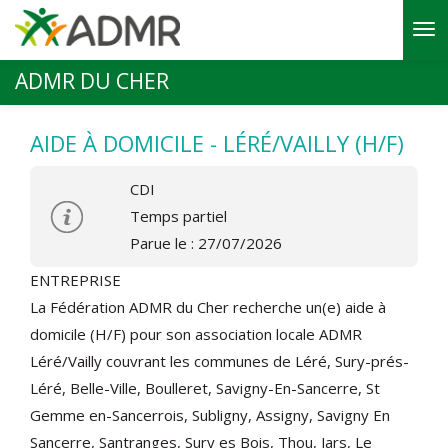
Aller au contenu principal
ADMR DU CHER
AIDE À DOMICILE - LÉRÉ/VAILLY (H/F)
CDI
Temps partiel
Parue le : 27/07/2026
ENTREPRISE
La Fédération ADMR du Cher recherche un(e) aide à
domicile (H/F) pour son association locale ADMR
Léré/Vailly couvrant les communes de Léré, Sury-prés-
Léré, Belle-Ville, Boulleret, Savigny-En-Sancerre, St
Gemme en-Sancerrois, Subligny, Assigny, Savigny En
Sancerre, Santranges, Sury es Bois, Thou, Jars, Le